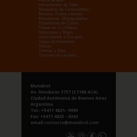
Filtros de Aire
Herramientas de Taller
Mangueras de Combustibles...
Motores, Partes Internas...
Motosierras, Motoguadañas...
Plataformas de Cortes...
Poleas en V y Poleas...
Rulemanes y Bujes
Silenciadores y Escapes
Sogas de Arranques
Tanzas
Torretas y Ejes
Tractores-Accesorios...
Munditol
Av. Honduras 3757 (C1180 ACA)
Ciudad Autónoma de Buenos Aires
Argentina
Tel.: +5411 4821- 9999
Fax: +5411 4823 - 6363
email:
contacto@munditol.com