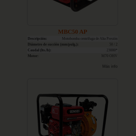
MBC50 AP
Descripción:
Motobomba centrífuga de Alta Presión
Diámetro de succión (mm/pulg.):
50 / 2
Caudal (lts./h):
23000*
Motor:
M70 OHV
Más info