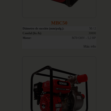
MBC50
Diámetro de succión (mm/pulg.):
50 / 2
Caudal (lts./h):
30000
Motor:
M70 OHV - 5,2 HP
Más info