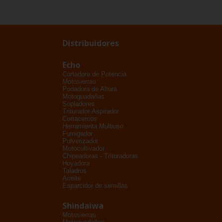
Distribuidores
Echo
Cortadora de Potencia
Motosierras
Podadora de Altura
Motoguadañas
Sopladores
Triturador-Aspirador
Cortacercos
Herramienta Multiuso
Fumigador
Pulverizador
Motocultivador
Chipeadoras - Trituradoras
Hoyadora
Taladros
Aceite
Esparcidor de semillas
Shindaiwa
Motosierras