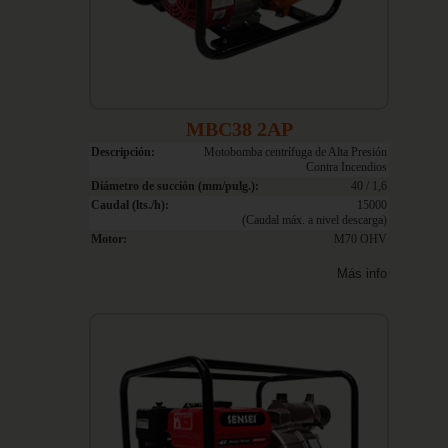
MBC38 2AP
Descripción:
Motobomba centrífuga de Alta Presión
Contra Incendios
Diámetro de succión (mm/pulg.):
40 / 1,6
Caudal (lts./h):
15000
(Caudal máx. a nivel descarga)
Motor:
M70 OHV
Más info