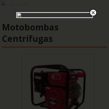
Motobombas
Centrífugas