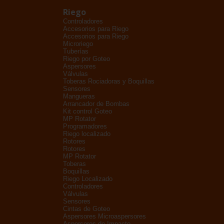
Riego
Controladores
Accesorios para Riego
Accesorios para Riego
Microriego
Tuberías
Riego por Goteo
Aspersores
Válvulas
Toberas Rociadoras y Boquillas
Sensores
Mangueras
Arrancador de Bombas
Kit control Goteo
MP Rotator
Programadores
Riego localizado
Rotores
Rotores
MP Rotator
Toberas
Boquillas
Riego Localizado
Controladores
Válvulas
Sensores
Cintas de Goteo
Aspersores Microaspersores
Aspersores de Impacto