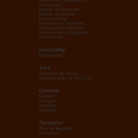
Tableros de Transferencia
Generadores
Motores eje Horizontal
Motores eje Vertical
Motosoldadoras
Motobombas Centrífugas
Hidrolavadoras Eléctricas
Hidrolavadoras a Explosión
Construcción
Interpump
Hidrolavadora
Toro
Cortadoras de Césped
Tractores Radio de Giro Cero
Cifarelli
Soplador
Fumigador
Sacudidor
Aspirador
Tecmater
Ropa de Seguridad
Accesorios