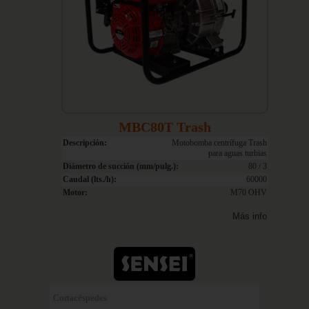
MBC80T Trash
Descripción:
Motobomba centrífuga Trash
para aguas turbias
Diámetro de succión (mm/pulg.):
80 / 3
Caudal (lts./h):
60000
Motor:
M70 OHV
Más info
Cortacéspedes