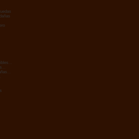
Ruedas
adañas
ero
bles...
s...
ñas...
.
s