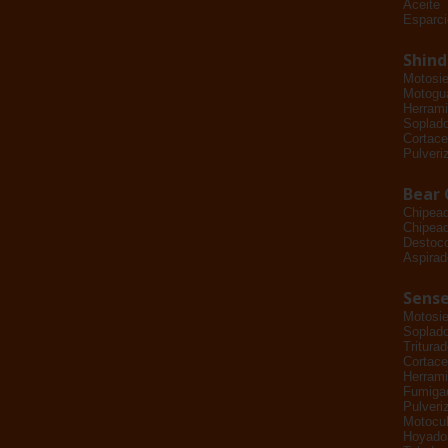
Aceite
Esparci
Shin
Motosie
Motogu
Herrami
Soplad
Cortace
Pulveri
Bear 
Chipea
Chipead
Destoc
Aspirad
Sense
Motosie
Soplad
Tritura
Cortace
Herrami
Fumiga
Pulveri
Motocul
Hoyado