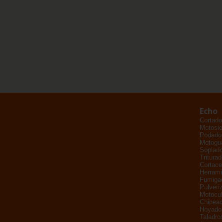
Echo
Cortado
Motosie
Podador
Motogu
Soplad
Tritura
Cortace
Herrami
Fumiga
Pulveri
Motocul
Chipead
Hoyado
Taladro