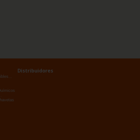
Distribuidores
bles...
Químicos
.
Chavetas