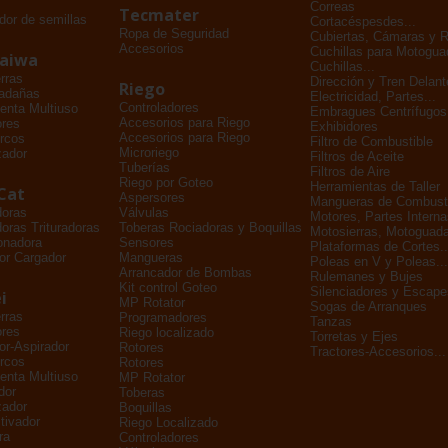
Correas
Tecmater
dor de semillas
Cortacéspesdes...
Ropa de Seguridad
Cubiertas, Cámaras y 
Accesorios
Cuchillas para Motogu
daiwa
Cuchillas...
rras
Dirección y Tren Delant
Riego
adañas
Electricidad, Partes...
Controladores
enta Multiuso
Embragues Centrífugos
Accesorios para Riego
ores
Exhibidores
Accesorios para Riego
rcos
Filtro de Combustible
Microriego
zador
Filtros de Aceite
Tuberías
Filtros de Aire
Riego por Goteo
Herramientas de Taller
Cat
Aspersores
Mangueras de Combusti
doras
Válvulas
Motores, Partes Interna
oras Trituradoras
Toberas Rociadoras y Boquillas
Motosierras, Motoguada
onadora
Sensores
Plataformas de Cortes..
or Cargador
Mangueras
Poleas en V y Poleas...
Arrancador de Bombas
Rulemanes y Bujes
Kit control Goteo
Silenciadores y Escape
i
MP Rotator
Sogas de Arranques
rras
Programadores
Tanzas
ores
Riego localizado
Torretas y Ejes
dor-Aspirador
Rotores
Tractores-Accesorios...
rcos
Rotores
enta Multiuso
MP Rotator
dor
Toberas
zador
Boquillas
tivador
Riego Localizado
ra
Controladores