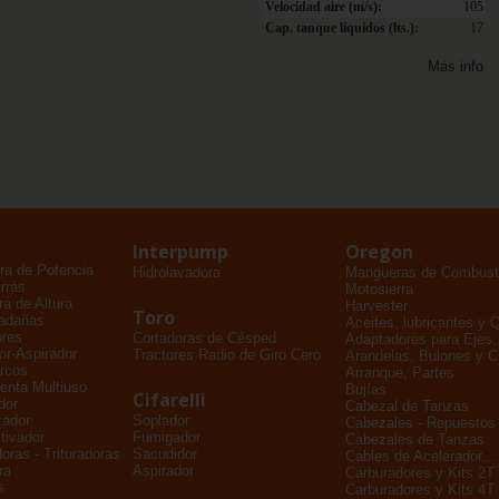
Velocidad aire (m/s):
105
Cap. tanque líquidos (lts.):
17
Más info
Interpump
Oregon
ra de Potencia
Hidrolavadora
Mangueras de Combusti
rras
Motosierra
a de Altura
Harvester
Toro
adañas
Aceites, lubricantes y 
ores
Cortadoras de Césped
Adaptadores para Ejes..
dor-Aspirador
Tractores Radio de Giro Cero
Arandelas, Bulones y 
rcos
Arranque, Partes
enta Multiuso
Bujías
Cifarelli
dor
Cabezal de Tanzas
zador
Soplador
Cabezales - Repuestos
tivador
Fumigador
Cabezales de Tanzas
oras - Trituradoras
Sacudidor
Cables de Acelerador...
ra
Aspirador
Carburadores y Kits 2T
s
Carburadores y Kits 4T