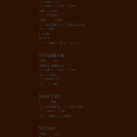
Cortacercos
Herramienta Multiuso
Fumigador
Pulverizador
Motocultivador
Chipeadoras - Trituradoras
Hoyadora
Taladros
Aceite
Esparcidor de semillas
Shindaiwa
Motosierras
Motoguadañas
Herramienta Multiuso
Sopladores
Cortacercos
Pulverizador
Bear Cat
Chipeadoras
Chipeadoras Trituradoras
Destoconadora
Aspirador Cargador
Sensei
Motosierras