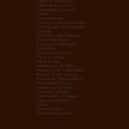
Cables de Acelerador...
Carburadores y Kits 2T
Carburadores y Kits 4T
Correas
Cortacéspesdes...
Cubiertas, Cámaras y Ruedas
Cuchillas para Motoguadañas
Cuchillas...
Dirección y Tren Delantero
Electricidad, Partes...
Embragues Centrífugos
Exhibidores
Filtro de Combustible
Filtros de Aceite
Filtros de Aire
Herramientas de Taller
Mangueras de Combustibles...
Motores, Partes Internas...
Motosierras, Motoguadañas...
Plataformas de Cortes...
Poleas en V y Poleas...
Rulemanes y Bujes
Silenciadores y Escapes
Sogas de Arranques
Tanzas
Torretas y Ejes
Tractores-Accesorios...