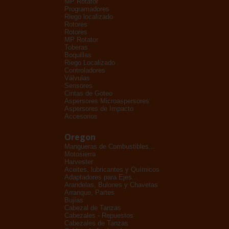
MP Rotator
Programadores
Riego localizado
Rotores
Rotores
MP Rotator
Toberas
Boquillas
Riego Localizado
Controladores
Válvulas
Sensores
Cintas de Goteo
Aspersores Microaspersores
Aspersores de Impacto
Accesorios
Oregon
Mangueras de Combustibles...
Motosierra
Harvester
Aceites, lubricantes y Químicos
Adaptadores para Ejes...
Arandelas, Bulones y Chavetas
Arranque, Partes
Bujías
Cabezal de Tanzas
Cabezales - Repuestos
Cabezales de Tanzas