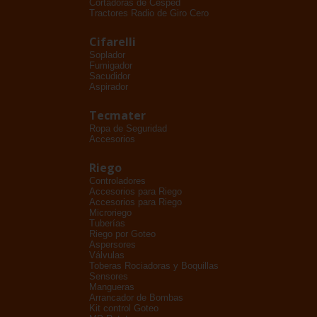
Cortadoras de Césped
Tractores Radio de Giro Cero
Cifarelli
Soplador
Fumigador
Sacudidor
Aspirador
Tecmater
Ropa de Seguridad
Accesorios
Riego
Controladores
Accesorios para Riego
Accesorios para Riego
Microriego
Tuberías
Riego por Goteo
Aspersores
Válvulas
Toberas Rociadoras y Boquillas
Sensores
Mangueras
Arrancador de Bombas
Kit control Goteo