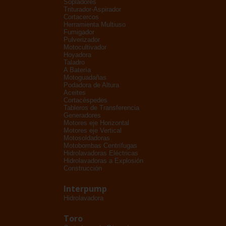
Sopladores
Triturador-Aspirador
Cortacercos
Herramienta Multiuso
Fumigador
Pulverizador
Motocultivador
Hoyadora
Taladro
A Batería
Motoguadañas
Podadora de Altura
Aceites
Cortacéspedes
Tableros de Transferencia
Generadores
Motores eje Horizontal
Motores eje Vertical
Motosoldadoras
Motobombas Centrífugas
Hidrolavadoras Eléctricas
Hidrolavadoras a Explosión
Construcción
Interpump
Hidrolavadora
Toro