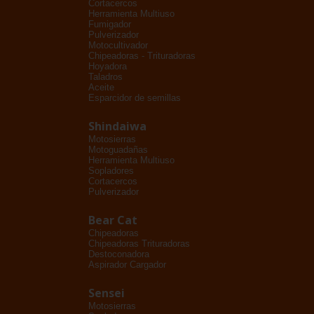
Cortacercos
Herramienta Multiuso
Fumigador
Pulverizador
Motocultivador
Chipeadoras - Trituradoras
Hoyadora
Taladros
Aceite
Esparcidor de semillas
Shindaiwa
Motosierras
Motoguadañas
Herramienta Multiuso
Sopladores
Cortacercos
Pulverizador
Bear Cat
Chipeadoras
Chipeadoras Trituradoras
Destoconadora
Aspirador Cargador
Sensei
Motosierras