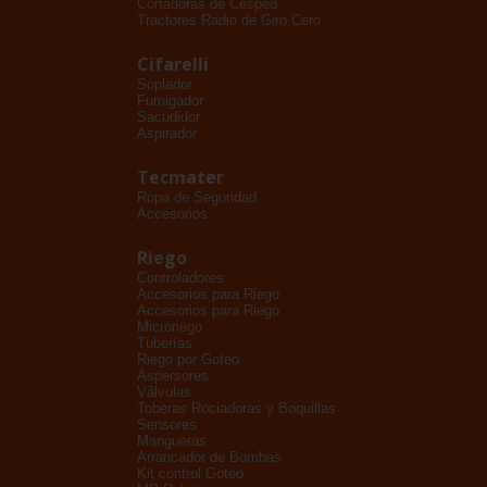
Cortadoras de Césped
Tractores Radio de Giro Cero
Cifarelli
Soplador
Fumigador
Sacudidor
Aspirador
Tecmater
Ropa de Seguridad
Accesorios
Riego
Controladores
Accesorios para Riego
Accesorios para Riego
Microriego
Tuberías
Riego por Goteo
Aspersores
Válvulas
Toberas Rociadoras y Boquillas
Sensores
Mangueras
Arrancador de Bombas
Kit control Goteo