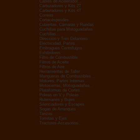
Cables de Acelerador...
Carburadores y Kits 2T
Carburadores y Kits 4T
Correas
Cortacéspesdes...
Cubiertas, Cámaras y Ruedas
Cuchillas para Motoguadañas
Cuchillas...
Dirección y Tren Delantero
Electricidad, Partes...
Embragues Centrífugos
Exhibidores
Filtro de Combustible
Filtros de Aceite
Filtros de Aire
Herramientas de Taller
Mangueras de Combustibles...
Motores, Partes Internas...
Motosierras, Motoguadañas...
Plataformas de Cortes...
Poleas en V y Poleas...
Rulemanes y Bujes
Silenciadores y Escapes
Sogas de Arranques
Tanzas
Torretas y Ejes
Tractores-Accesorios...