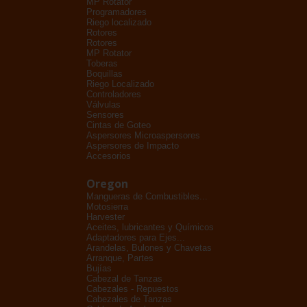
MP Rotator
Programadores
Riego localizado
Rotores
Rotores
MP Rotator
Toberas
Boquillas
Riego Localizado
Controladores
Válvulas
Sensores
Cintas de Goteo
Aspersores Microaspersores
Aspersores de Impacto
Accesorios
Oregon
Mangueras de Combustibles...
Motosierra
Harvester
Aceites, lubricantes y Químicos
Adaptadores para Ejes...
Arandelas, Bulones y Chavetas
Arranque, Partes
Bujías
Cabezal de Tanzas
Cabezales - Repuestos
Cabezales de Tanzas