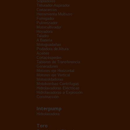
Sopladores
Triturador-Aspirador
Cortacercos
Herramienta Multiuso
Fumigador
Pulverizador
Motocultivador
Hoyadora
Taladro
A Batería
Motoguadañas
Podadora de Altura
Aceites
Cortacéspedes
Tableros de Transferencia
Generadores
Motores eje Horizontal
Motores eje Vertical
Motosoldadoras
Motobombas Centrífugas
Hidrolavadoras Eléctricas
Hidrolavadoras a Explosión
Construcción
Interpump
Hidrolavadora
Toro