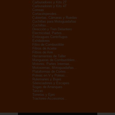
Carburadores y Kits 2T
Carburadores y Kits 4T
Correas
Cortacéspesdes...
Cubiertas, Cámaras y Ruedas
Cuchillas para Motoguadañas
Cuchillas...
Dirección y Tren Delantero
Electricidad, Partes...
Embragues Centrífugos
Exhibidores
Filtro de Combustible
Filtros de Aceite
Filtros de Aire
Herramientas de Taller
Mangueras de Combustibles...
Motores, Partes Internas...
Motosierras, Motoguadañas...
Plataformas de Cortes...
Poleas en V y Poleas...
Rulemanes y Bujes
Silenciadores y Escapes
Sogas de Arranques
Tanzas
Torretas y Ejes
Tractores-Accesorios...