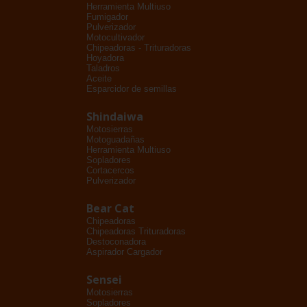
Herramienta Multiuso
Fumigador
Pulverizador
Motocultivador
Chipeadoras - Trituradoras
Hoyadora
Taladros
Aceite
Esparcidor de semillas
Shindaiwa
Motosierras
Motoguadañas
Herramienta Multiuso
Sopladores
Cortacercos
Pulverizador
Bear Cat
Chipeadoras
Chipeadoras Trituradoras
Destoconadora
Aspirador Cargador
Sensei
Motosierras
Sopladores