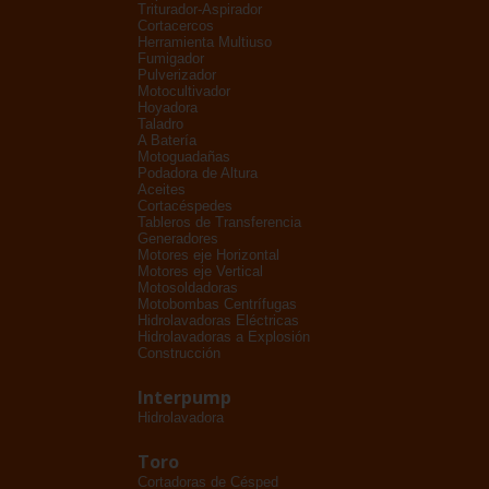
Triturador-Aspirador
Cortacercos
Herramienta Multiuso
Fumigador
Pulverizador
Motocultivador
Hoyadora
Taladro
A Batería
Motoguadañas
Podadora de Altura
Aceites
Cortacéspedes
Tableros de Transferencia
Generadores
Motores eje Horizontal
Motores eje Vertical
Motosoldadoras
Motobombas Centrífugas
Hidrolavadoras Eléctricas
Hidrolavadoras a Explosión
Construcción
Interpump
Hidrolavadora
Toro
Cortadoras de Césped