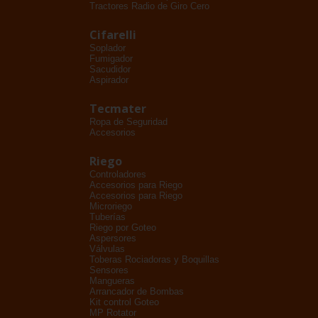
Tractores Radio de Giro Cero
Cifarelli
Soplador
Fumigador
Sacudidor
Aspirador
Tecmater
Ropa de Seguridad
Accesorios
Riego
Controladores
Accesorios para Riego
Accesorios para Riego
Microriego
Tuberías
Riego por Goteo
Aspersores
Válvulas
Toberas Rociadoras y Boquillas
Sensores
Mangueras
Arrancador de Bombas
Kit control Goteo
MP Rotator