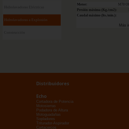
Motor:
M70 O
Hidrolavadoras Eléctricas
Presión máxima (Kg./cm2):
Caudal máximo (lts./min.):
Hidrolavadoras a Explosión
Más i
Construcción
Distribuidores
Echo
Cortadora de Potencia
Motosierras
Podadora de Altura
Motoguadañas
Sopladores
Triturador-Aspirador
Cortacercos