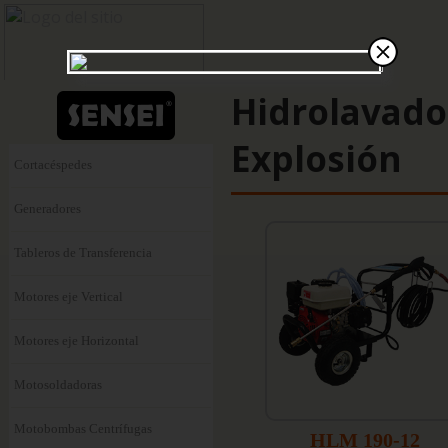
Hidrolavado
Explosión
Cortacéspedes
Generadores
Tableros de Transferencia
Motores eje Vertical
Motores eje Horizontal
Motosoldadoras
Motobombas Centrífugas
HLM 190-12