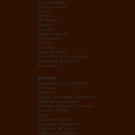
Programadores
Riego localizado
Rotores
Rotores
MP Rotator
Toberas
Boquillas
Riego Localizado
Controladores
Válvulas
Sensores
Cintas de Goteo
Aspersores Microaspersores
Aspersores de Impacto
Accesorios
Oregon
Mangueras de Combustibles...
Motosierra
Harvester
Aceites, lubricantes y Químicos
Adaptadores para Ejes...
Arandelas, Bulones y Chavetas
Arranque, Partes
Bujías
Cabezal de Tanzas
Cabezales - Repuestos
Cabezales de Tanzas
Cables de Acelerador...