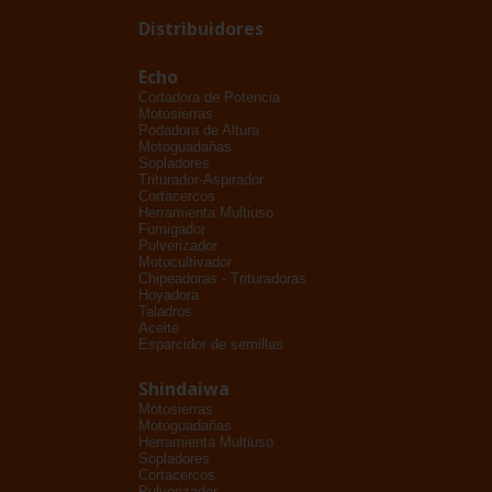
Distribuidores
Echo
Cortadora de Potencia
Motosierras
Podadora de Altura
Motoguadañas
Sopladores
Triturador-Aspirador
Cortacercos
Herramienta Multiuso
Fumigador
Pulverizador
Motocultivador
Chipeadoras - Trituradoras
Hoyadora
Taladros
Aceite
Esparcidor de semillas
Shindaiwa
Motosierras
Motoguadañas
Herramienta Multiuso
Sopladores
Cortacercos
Pulverizador