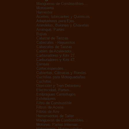
Mangueras de Combustibles...
Motosierra
Harvester
Aceites, lubricantes y Químicos
Adaptadores para Ejes...
Arandelas, Bulones y Chavetas
Arranque, Partes
Bujías
Cabezal de Tanzas
Cabezales - Repuestos
Cabezales de Tanzas
Cables de Acelerador...
Carburadores y Kits 2T
Carburadores y Kits 4T
Correas
Cortacéspesdes...
Cubiertas, Cámaras y Ruedas
Cuchillas para Motoguadañas
Cuchillas...
Dirección y Tren Delantero
Electricidad, Partes...
Embragues Centrífugos
Exhibidores
Filtro de Combustible
Filtros de Aceite
Filtros de Aire
Herramientas de Taller
Mangueras de Combustibles...
Motores, Partes Internas...
Motosierras, Motoguadañas...