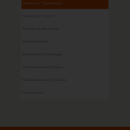
Tableros de Transferencia
Motores eje Vertical
Motores eje Horizontal
Motosoldadoras
Motobombas Centrífugas
Hidrolavadoras Eléctricas
Hidrolavadoras a Explosión
Construcción