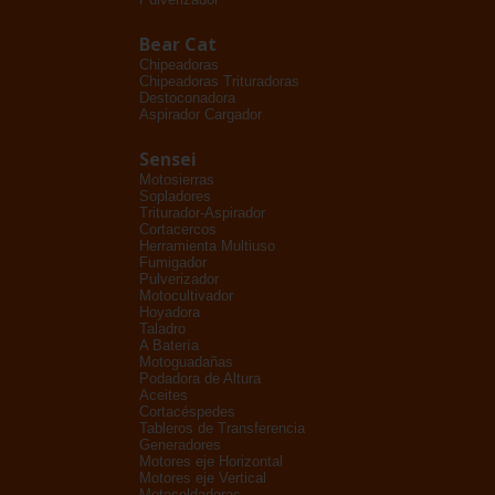
Bear Cat
Chipeadoras
Chipeadoras Trituradoras
Destoconadora
Aspirador Cargador
Sensei
Motosierras
Sopladores
Triturador-Aspirador
Cortacercos
Herramienta Multiuso
Fumigador
Pulverizador
Motocultivador
Hoyadora
Taladro
A Batería
Motoguadañas
Podadora de Altura
Aceites
Cortacéspedes
Tableros de Transferencia
Generadores
Motores eje Horizontal
Motores eje Vertical
Motosoldadoras