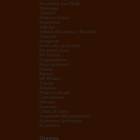
Accesorios para Riego
Microriego
Tuberías
Riego por Goteo
Aspersores
Válvulas
Toberas Rociadoras y Boquillas
Sensores
Mangueras
Arrancador de Bombas
Kit control Goteo
MP Rotator
Programadores
Riego localizado
Rotores
Rotores
MP Rotator
Toberas
Boquillas
Riego Localizado
Controladores
Válvulas
Sensores
Cintas de Goteo
Aspersores Microaspersores
Aspersores de Impacto
Accesorios
Oregon