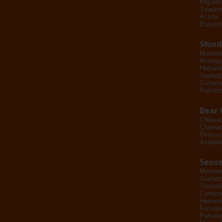
Hoyado
Taladro
Aceite
Esparci
Shin
Motosie
Motogu
Herrami
Soplad
Cortace
Pulveri
Bear 
Chipea
Chipead
Destoc
Aspirad
Sense
Motosie
Soplad
Tritura
Cortace
Herrami
Fumiga
Pulveri