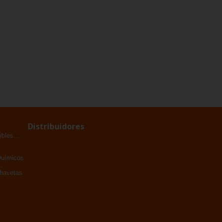
Distribuidores
bles...
Químicos
.
Chavetas