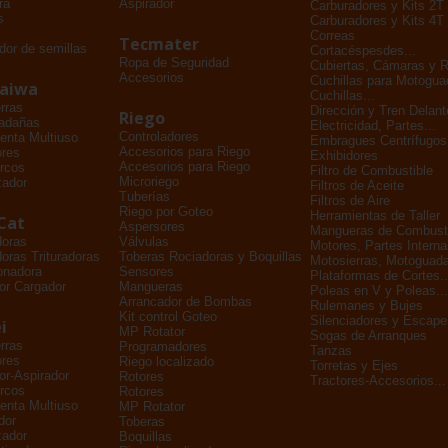
ra
Aspirador
Carburadores y Kits 2T
s
Carburadores y Kits 4T
Correas
Tecmater
dor de semillas
Cortacéspesdes...
Ropa de Seguridad
Cubiertas, Cámaras y 
Accesorios
Cuchillas para Motogu
daiwa
Cuchillas...
rras
Dirección y Tren Delant
Riego
adañas
Electricidad, Partes...
Controladores
enta Multiuso
Embragues Centrífugos
Accesorios para Riego
ores
Exhibidores
Accesorios para Riego
rcos
Filtro de Combustible
Microriego
zador
Filtros de Aceite
Tuberías
Filtros de Aire
Riego por Goteo
Herramientas de Taller
Cat
Aspersores
Mangueras de Combusti
doras
Válvulas
Motores, Partes Interna
oras Trituradoras
Toberas Rociadoras y Boquillas
Motosierras, Motoguada
onadora
Sensores
Plataformas de Cortes..
or Cargador
Mangueras
Poleas en V y Poleas...
Arrancador de Bombas
Rulemanes y Bujes
Kit control Goteo
Silenciadores y Escape
i
MP Rotator
Sogas de Arranques
rras
Programadores
Tanzas
ores
Riego localizado
Torretas y Ejes
dor-Aspirador
Rotores
Tractores-Accesorios...
rcos
Rotores
enta Multiuso
MP Rotator
dor
Toberas
zador
Boquillas