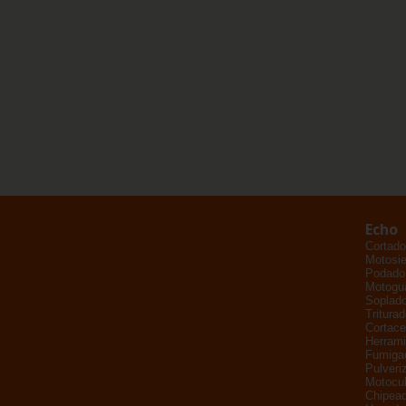
Echo
Cortado
Motosie
Podador
Motogu
Soplad
Tritura
Cortace
Herrami
Fumiga
Pulveri
Motocul
Chipead