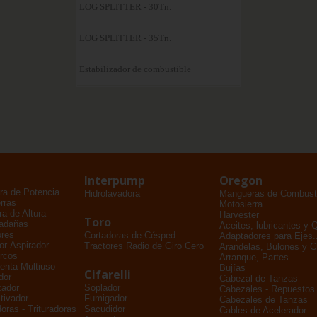
LOG SPLITTER - 30Tn.
LOG SPLITTER - 35Tn.
Estabilizador de combustible
Interpump
Oregon
ra de Potencia
Hidrolavadora
Mangueras de Combusti
rras
Motosierra
a de Altura
Harvester
Toro
adañas
Aceites, lubricantes y 
ores
Cortadoras de Césped
Adaptadores para Ejes..
dor-Aspirador
Tractores Radio de Giro Cero
Arandelas, Bulones y 
rcos
Arranque, Partes
enta Multiuso
Bujías
Cifarelli
dor
Cabezal de Tanzas
zador
Soplador
Cabezales - Repuestos
tivador
Fumigador
Cabezales de Tanzas
oras - Trituradoras
Sacudidor
Cables de Acelerador...