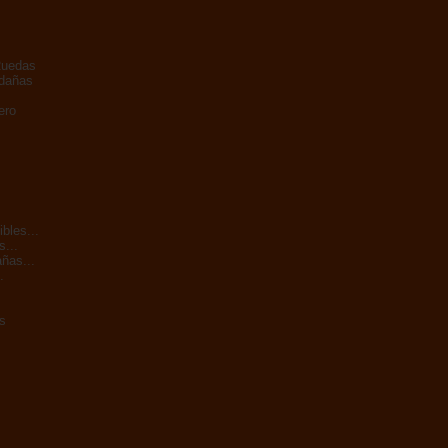
Ruedas
adañas
ero
bles...
s...
ñas...
.
s