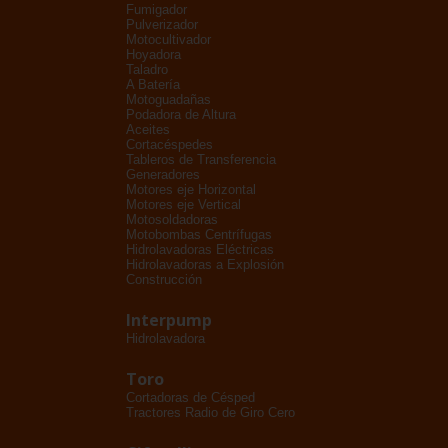
Fumigador
Pulverizador
Motocultivador
Hoyadora
Taladro
A Batería
Motoguadañas
Podadora de Altura
Aceites
Cortacéspedes
Tableros de Transferencia
Generadores
Motores eje Horizontal
Motores eje Vertical
Motosoldadoras
Motobombas Centrífugas
Hidrolavadoras Eléctricas
Hidrolavadoras a Explosión
Construcción
Interpump
Hidrolavadora
Toro
Cortadoras de Césped
Tractores Radio de Giro Cero