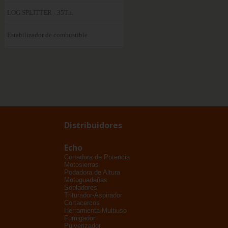
LOG SPLITTER - 35Tn.
Estabilizador de combustible
Distribuidores
Echo
Cortadora de Potencia
Motosierras
Podadora de Altura
Motoguadañas
Sopladores
Triturador-Aspirador
Cortacercos
Herramienta Multiuso
Fumigador
Pulverizador