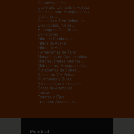
Cortacéspesdes...
Cubiertas, Cámaras y Ruedas
Cuchillas para Motoguadañas
Cuchillas...
Dirección y Tren Delantero
Electricidad, Partes...
Embragues Centrífugos
Exhibidores
Filtro de Combustible
Filtros de Aceite
Filtros de Aire
Herramientas de Taller
Mangueras de Combustibles...
Motores, Partes Internas...
Motosierras, Motoguadañas...
Plataformas de Cortes...
Poleas en V y Poleas...
Rulemanes y Bujes
Silenciadores y Escapes
Sogas de Arranques
Tanzas
Torretas y Ejes
Tractores-Accesorios...
Munditol