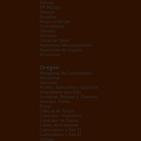
Rotores
MP Rotator
Toberas
Boquillas
Riego Localizado
Controladores
Válvulas
Sensores
Cintas de Goteo
Aspersores Microaspersores
Aspersores de Impacto
Accesorios
Oregon
Mangueras de Combustibles...
Motosierra
Harvester
Aceites, lubricantes y Químicos
Adaptadores para Ejes...
Arandelas, Bulones y Chavetas
Arranque, Partes
Bujías
Cabezal de Tanzas
Cabezales - Repuestos
Cabezales de Tanzas
Cables de Acelerador...
Carburadores y Kits 2T
Carburadores y Kits 4T
Correas