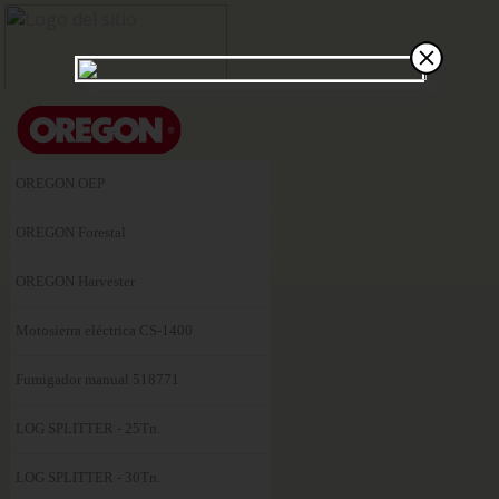
OREGON OEP
OREGON Forestal
OREGON Harvester
Motosierra eléctrica CS-1400
Fumigador manual 518771
LOG SPLITTER - 25Tn.
LOG SPLITTER - 30Tn.