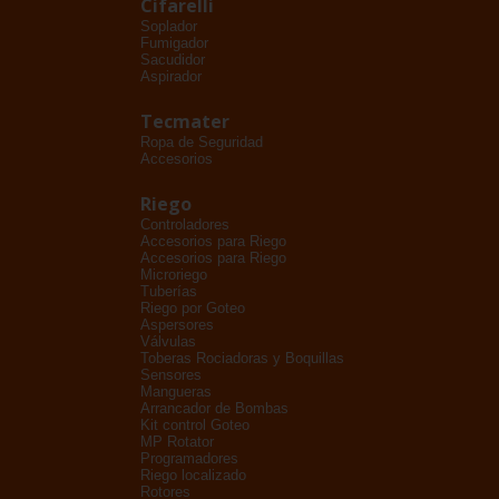
Cifarelli
Soplador
Fumigador
Sacudidor
Aspirador
Tecmater
Ropa de Seguridad
Accesorios
Riego
Controladores
Accesorios para Riego
Accesorios para Riego
Microriego
Tuberías
Riego por Goteo
Aspersores
Válvulas
Toberas Rociadoras y Boquillas
Sensores
Mangueras
Arrancador de Bombas
Kit control Goteo
MP Rotator
Programadores
Riego localizado
Rotores