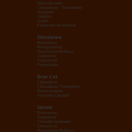
Motocultivador
Chipeadoras - Trituradoras
Hoyadora
Taladros
Aceite
Esparcidor de semillas
Shindaiwa
Motosierras
Motoguadañas
Herramienta Multiuso
Sopladores
Cortacercos
Pulverizador
Bear Cat
Chipeadoras
Chipeadoras Trituradoras
Destoconadora
Aspirador Cargador
Sensei
Motosierras
Sopladores
Triturador-Aspirador
Cortacercos
Herramienta Multiuso