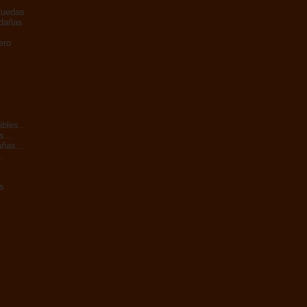
Ruedas
adañas
ero
bles...
s...
ñas...
.
s