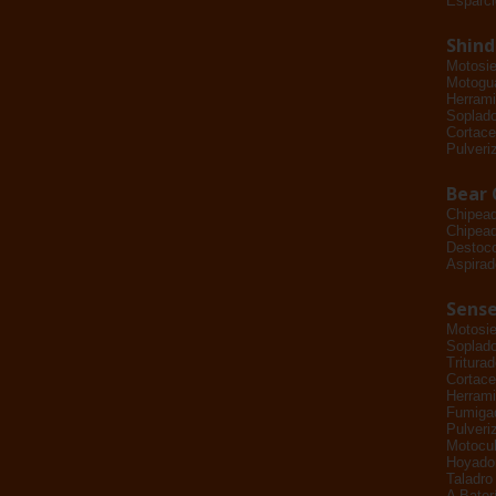
Esparci
Shin
Motosie
Motogu
Herrami
Soplad
Cortace
Pulveri
Bear 
Chipea
Chipead
Destoc
Aspirad
Sense
Motosie
Soplad
Tritura
Cortace
Herrami
Fumiga
Pulveri
Motocul
Hoyado
Taladro
A Bater