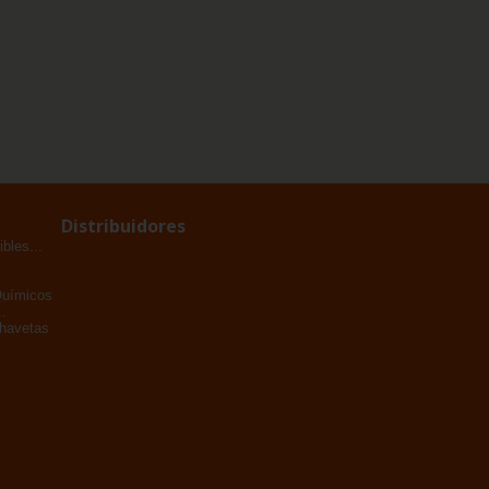
Distribuidores
bles...
Químicos
.
Chavetas