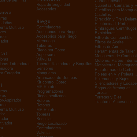
dor de semillas
Cortacéspesdes...
Ropa de Seguridad
Cubiertas, Cámaras y 
Accesorios
Cuchillas para Motogu
daiwa
Cuchillas...
rras
Dirección y Tren Delant
Riego
adañas
Electricidad, Partes...
Controladores
enta Multiuso
Embragues Centrífugos
Accesorios para Riego
ores
Exhibidores
Accesorios para Riego
rcos
Filtro de Combustible
Microriego
zador
Filtros de Aceite
Tuberías
Filtros de Aire
Riego por Goteo
Herramientas de Taller
Cat
Aspersores
Mangueras de Combusti
doras
Válvulas
Motores, Partes Interna
oras Trituradoras
Toberas Rociadoras y Boquillas
Motosierras, Motoguada
onadora
Sensores
Plataformas de Cortes..
or Cargador
Mangueras
Poleas en V y Poleas...
Arrancador de Bombas
Rulemanes y Bujes
Kit control Goteo
Silenciadores y Escape
i
MP Rotator
Sogas de Arranques
rras
Programadores
Tanzas
ores
Riego localizado
Torretas y Ejes
dor-Aspirador
Rotores
Tractores-Accesorios...
rcos
Rotores
enta Multiuso
MP Rotator
dor
Toberas
zador
Boquillas
tivador
Riego Localizado
ra
Controladores
Válvulas
ía