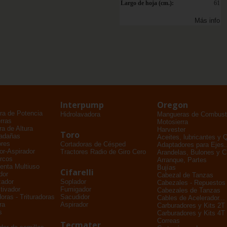
Largo de hoja (cm.):
61
Más info
Interpump
Oregon
ra de Potencia
Hidrolavadora
Mangueras de Combusti
rras
Motosierra
a de Altura
Harvester
Toro
adañas
Aceites, lubricantes y 
ores
Cortadoras de Césped
Adaptadores para Ejes..
dor-Aspirador
Tractores Radio de Giro Cero
Arandelas, Bulones y 
rcos
Arranque, Partes
enta Multiuso
Bujías
Cifarelli
dor
Cabezal de Tanzas
zador
Soplador
Cabezales - Repuestos
tivador
Fumigador
Cabezales de Tanzas
oras - Trituradoras
Sacudidor
Cables de Acelerador...
ra
Aspirador
Carburadores y Kits 2T
s
Carburadores y Kits 4T
Correas
Tecmater