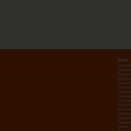
Echo
Cortado
Motosie
Podador
Motogu
Soplad
Tritura
Cortace
Herrami
Fumiga
Pulveri
Motocul
Chipead
Hoyado
Taladro
Aceite