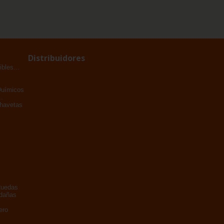
Distribuidores
bles...
Químicos
.
Chavetas
Ruedas
adañas
ero