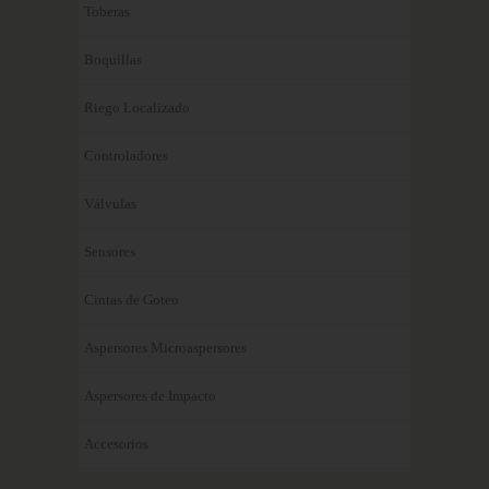
Toberas
Boquillas
Riego Localizado
Controladores
Válvulas
Sensores
Cintas de Goteo
Aspersores Microaspersores
Aspersores de Impacto
Accesorios