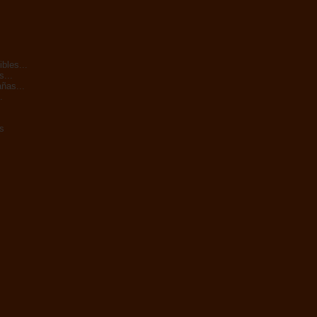
bles...
s...
ñas...
.
s