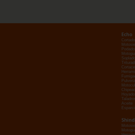
Echo
Cortado
Motosie
Podador
Motogu
Soplad
Tritura
Cortace
Herrami
Fumiga
Pulveri
Motocul
Chipead
Hoyado
Taladro
Aceite
Esparci
Shin
Motosie
Motogu
Herrami