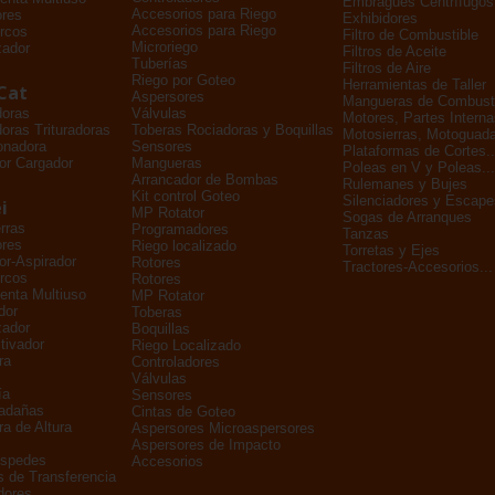
Embragues Centrífugos
Accesorios para Riego
ores
Exhibidores
Accesorios para Riego
rcos
Filtro de Combustible
Microriego
zador
Filtros de Aceite
Tuberías
Filtros de Aire
Riego por Goteo
Herramientas de Taller
Cat
Aspersores
Mangueras de Combusti
doras
Válvulas
Motores, Partes Interna
oras Trituradoras
Toberas Rociadoras y Boquillas
Motosierras, Motoguada
onadora
Sensores
Plataformas de Cortes..
or Cargador
Mangueras
Poleas en V y Poleas...
Arrancador de Bombas
Rulemanes y Bujes
Kit control Goteo
Silenciadores y Escape
i
MP Rotator
Sogas de Arranques
rras
Programadores
Tanzas
ores
Riego localizado
Torretas y Ejes
dor-Aspirador
Rotores
Tractores-Accesorios...
rcos
Rotores
enta Multiuso
MP Rotator
dor
Toberas
zador
Boquillas
tivador
Riego Localizado
ra
Controladores
Válvulas
ía
Sensores
adañas
Cintas de Goteo
a de Altura
Aspersores Microaspersores
Aspersores de Impacto
éspedes
Accesorios
s de Transferencia
dores