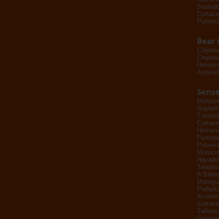
Soplad
Cortace
Pulveri
Bear 
Chipea
Chipead
Destoc
Aspirad
Sense
Motosie
Soplad
Tritura
Cortace
Herrami
Fumiga
Pulveri
Motocul
Hoyado
Taladro
A Bater
Motogu
Podador
Aceites
Cortac
Tablero
Genera