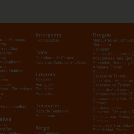
Interpump
Oregon
ra de Potencia
Hidrolavadora
Mangueras de Combusti
rras
Motosierra
a de Altura
Harvester
Toro
adañas
Aceites, lubricantes y 
ores
Cortadoras de Césped
Adaptadores para Ejes..
dor-Aspirador
Tractores Radio de Giro Cero
Arandelas, Bulones y 
rcos
Arranque, Partes
enta Multiuso
Bujías
Cifarelli
dor
Cabezal de Tanzas
zador
Soplador
Cabezales - Repuestos
tivador
Fumigador
Cabezales de Tanzas
oras - Trituradoras
Sacudidor
Cables de Acelerador...
ra
Aspirador
Carburadores y Kits 2T
s
Carburadores y Kits 4T
Correas
Tecmater
dor de semillas
Cortacéspesdes...
Ropa de Seguridad
Cubiertas, Cámaras y 
Accesorios
Cuchillas para Motogu
daiwa
Cuchillas...
rras
Dirección y Tren Delant
Riego
adañas
Electricidad, Partes...
Controladores
enta Multiuso