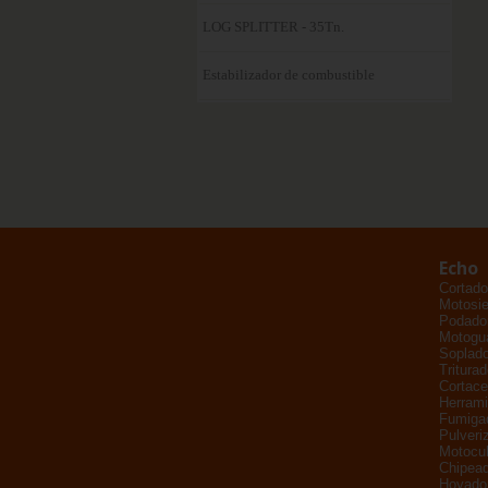
LOG SPLITTER - 35Tn.
Estabilizador de combustible
Echo
Cortado
Motosie
Podador
Motogu
Soplad
Tritura
Cortace
Herrami
Fumiga
Pulveri
Motocul
Chipead
Hoyado