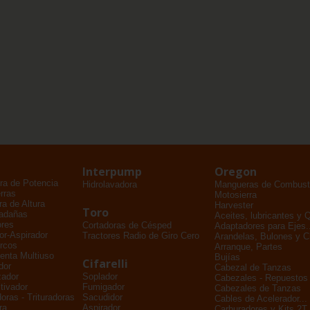
Interpump
Oregon
ra de Potencia
Hidrolavadora
Mangueras de Combusti
rras
Motosierra
a de Altura
Harvester
Toro
adañas
Aceites, lubricantes y 
ores
Cortadoras de Césped
Adaptadores para Ejes..
dor-Aspirador
Tractores Radio de Giro Cero
Arandelas, Bulones y 
rcos
Arranque, Partes
enta Multiuso
Bujías
Cifarelli
dor
Cabezal de Tanzas
zador
Soplador
Cabezales - Repuestos
tivador
Fumigador
Cabezales de Tanzas
oras - Trituradoras
Sacudidor
Cables de Acelerador...
ra
Aspirador
Carburadores y Kits 2T