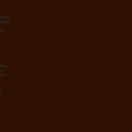
Ruedas
adañas
ero
bles...
s...
ñas...
.
s