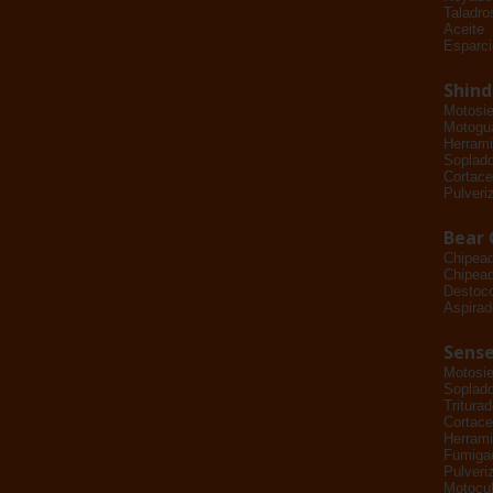
Taladro
Aceite
Esparci
Shin
Motosie
Motogu
Herrami
Soplad
Cortace
Pulveri
Bear 
Chipea
Chipead
Destoc
Aspirad
Sense
Motosie
Soplad
Tritura
Cortace
Herrami
Fumiga
Pulveri
Motocul