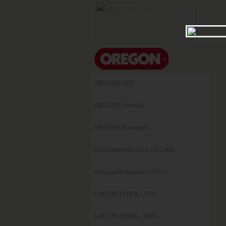
Noso
OREGON OEP
OREGON Forestal
OREGON Harvester
Motosierra eléctrica CS-1400
Fumigador manual 518771
LOG SPLITTER - 25Tn.
LOG SPLITTER - 30Tn.