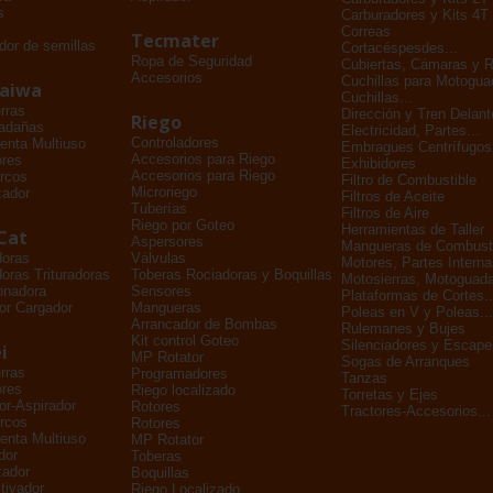
s
Carburadores y Kits 4T
Correas
Tecmater
dor de semillas
Cortacéspesdes...
Ropa de Seguridad
Cubiertas, Cámaras y 
Accesorios
Cuchillas para Motogu
daiwa
Cuchillas...
rras
Dirección y Tren Delant
Riego
adañas
Electricidad, Partes...
Controladores
enta Multiuso
Embragues Centrífugos
Accesorios para Riego
ores
Exhibidores
Accesorios para Riego
rcos
Filtro de Combustible
Microriego
zador
Filtros de Aceite
Tuberías
Filtros de Aire
Riego por Goteo
Herramientas de Taller
Cat
Aspersores
Mangueras de Combusti
doras
Válvulas
Motores, Partes Interna
oras Trituradoras
Toberas Rociadoras y Boquillas
Motosierras, Motoguada
onadora
Sensores
Plataformas de Cortes..
or Cargador
Mangueras
Poleas en V y Poleas...
Arrancador de Bombas
Rulemanes y Bujes
Kit control Goteo
Silenciadores y Escape
i
MP Rotator
Sogas de Arranques
rras
Programadores
Tanzas
ores
Riego localizado
Torretas y Ejes
dor-Aspirador
Rotores
Tractores-Accesorios...
rcos
Rotores
enta Multiuso
MP Rotator
dor
Toberas
zador
Boquillas
tivador
Riego Localizado