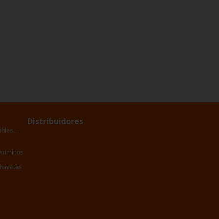
Distribuidores
bles...
Químicos
.
Chavetas