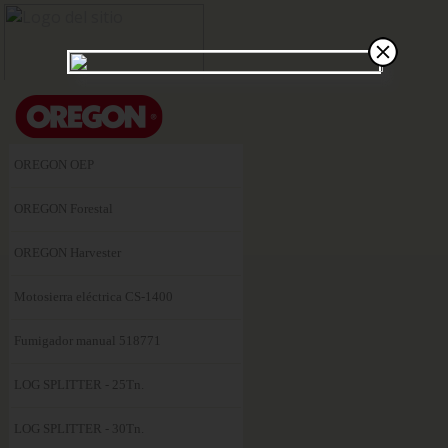
OREGON OEP
OREGON Forestal
OREGON Harvester
Motosierra eléctrica CS-1400
Fumigador manual 518771
LOG SPLITTER - 25Tn.
LOG SPLITTER - 30Tn.