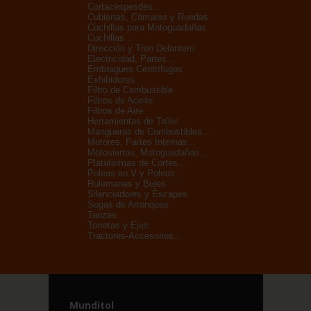
Cortacéspesdes...
Cubiertas, Cámaras y Ruedas
Cuchillas para Motoguadañas
Cuchillas...
Dirección y Tren Delantero
Electricidad, Partes...
Embragues Centrífugos
Exhibidores
Filtro de Combustible
Filtros de Aceite
Filtros de Aire
Herramientas de Taller
Mangueras de Combustibles...
Motores, Partes Internas...
Motosierras, Motoguadañas...
Plataformas de Cortes...
Poleas en V y Poleas...
Rulemanes y Bujes
Silenciadores y Escapes
Sogas de Arranques
Tanzas
Torretas y Ejes
Tractores-Accesorios...
Munditol