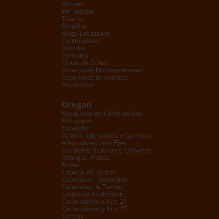
Rotores
MP Rotator
Toberas
Boquillas
Riego Localizado
Controladores
Válvulas
Sensores
Cintas de Goteo
Aspersores Microaspersores
Aspersores de Impacto
Accesorios
Oregon
Mangueras de Combustibles...
Motosierra
Harvester
Aceites, lubricantes y Químicos
Adaptadores para Ejes...
Arandelas, Bulones y Chavetas
Arranque, Partes
Bujías
Cabezal de Tanzas
Cabezales - Repuestos
Cabezales de Tanzas
Cables de Acelerador...
Carburadores y Kits 2T
Carburadores y Kits 4T
Correas