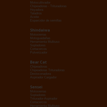
Motocultivador
Chipeadoras - Trituradoras
Hoyadora
Taladros
Aceite
Esparcidor de semillas
Shindaiwa
Motosierras
Motoguadañas
Herramienta Multiuso
Sopladores
Cortacercos
Pulverizador
Bear Cat
Chipeadoras
Chipeadoras Trituradoras
Destoconadora
Aspirador Cargador
Sensei
Motosierras
Sopladores
Triturador-Aspirador
Cortacercos
Herramienta Multiuso