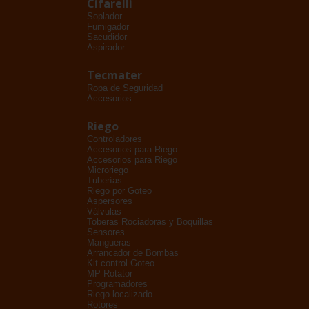
Cifarelli
Soplador
Fumigador
Sacudidor
Aspirador
Tecmater
Ropa de Seguridad
Accesorios
Riego
Controladores
Accesorios para Riego
Accesorios para Riego
Microriego
Tuberías
Riego por Goteo
Aspersores
Válvulas
Toberas Rociadoras y Boquillas
Sensores
Mangueras
Arrancador de Bombas
Kit control Goteo
MP Rotator
Programadores
Riego localizado
Rotores