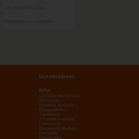
LOG SPLITTER - 35Tn.
Estabilizador de combustible
Distribuidores
Echo
Cortadora de Potencia
Motosierras
Podadora de Altura
Motoguadañas
Sopladores
Triturador-Aspirador
Cortacercos
Herramienta Multiuso
Fumigador
Pulverizador