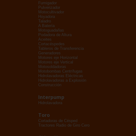
Fumigador
Pulverizador
Motocultivador
Hoyadora
Taladro
A Batería
Motoguadañas
Podadora de Altura
Aceites
Cortacéspedes
Tableros de Transferencia
Generadores
Motores eje Horizontal
Motores eje Vertical
Motosoldadoras
Motobombas Centrífugas
Hidrolavadoras Eléctricas
Hidrolavadoras a Explosión
Construcción
Interpump
Hidrolavadora
Toro
Cortadoras de Césped
Tractores Radio de Giro Cero